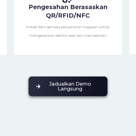
Pengesahan Berasaskan
QR/RFID/NFC
Imbas item semasa penyerahan tugasan untuk
mengesahkan identiti aset dan memastikan
Jadualkan Demo
Langsung