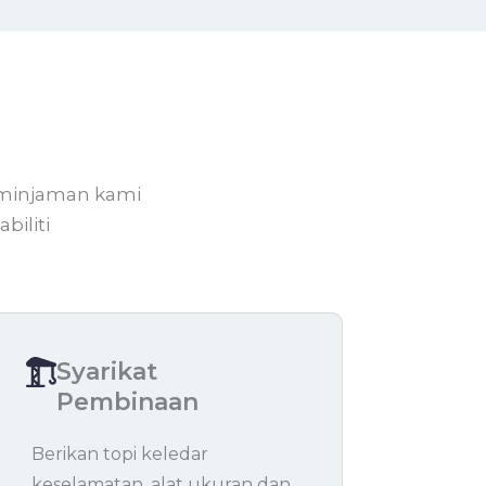
eminjaman kami
iliti
Syarikat
Pembinaan
Berikan topi keledar
keselamatan, alat ukuran dan