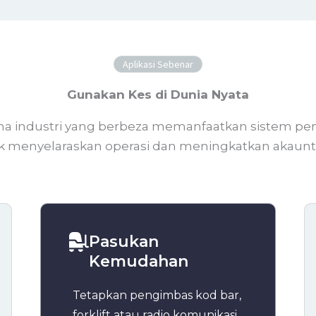
Aplikasi Sebenar
Gunakan Kes di Dunia Nyata
na industri yang berbeza memanfaatkan sistem p
k menyelaraskan operasi dan meningkatkan akauntab
Pasukan
Kemudahan
Tetapkan pengimbas kod bar,
forklift atau radio komunikasi