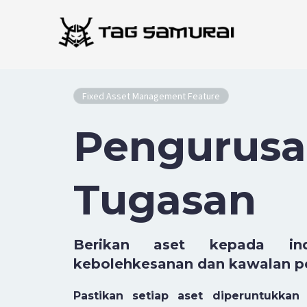
Langkau
ke
kandungan
Fixed Asset Management Feature
Pengurus
Tugasan
Berikan aset kepada ind
kebolehkesanan dan kawalan p
Pastikan setiap aset diperuntukka