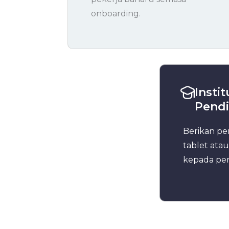
onboarding.
Instit
Pendi
Berikan pe
tablet atau
kepada pen