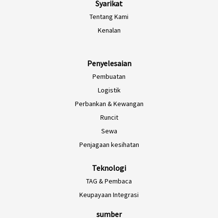
Syarikat
Tentang Kami
EN-NZ
Kenalan
EN-AU
ES-CL
Penyelesaian
Pembuatan
ES-PE
Logistik
ES-CO
Perbankan & Kewangan
ES-AR
Runcit
ES-MX
Sewa
PT-BR
Penjagaan kesihatan
EN-SG
Teknologi
HI-IN
TAG & Pembaca
ID-ID
Keupayaan Integrasi
ZH-CN
sumber