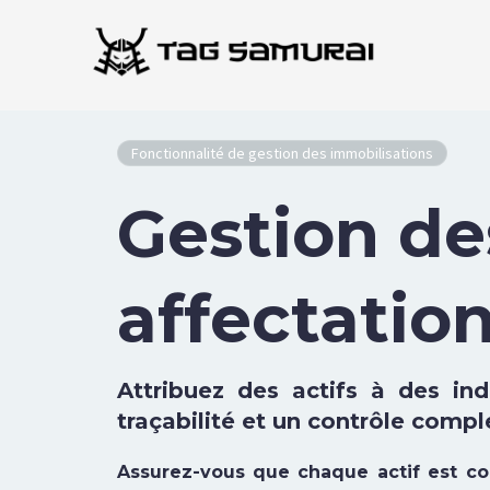
Aller
au
contenu
Fonctionnalité de gestion des immobilisations
Gestion de
affectatio
Attribuez des actifs à des in
traçabilité et un contrôle compl
Assurez-vous que chaque actif est co