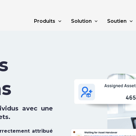
Produits
Solution
Soutien
s
ns
dividus avec une
ets.
rrectement attribué