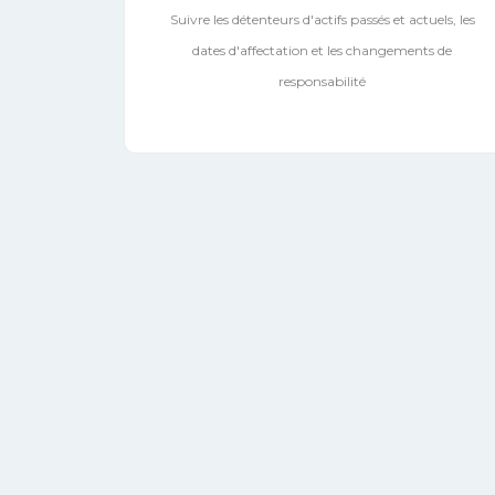
Suivre les détenteurs d'actifs passés et actuels, les
dates d'affectation et les changements de
responsabilité