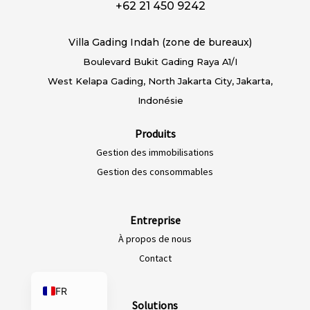
+62 21 450 9242
PT-BR
EN-SG
Villa Gading Indah (zone de bureaux)
Boulevard Bukit Gading Raya A1/I
HI-IN
West Kelapa Gading, North Jakarta City, Jakarta,
ID-ID
Indonésie
MS-MY
ZH-CN
Produits
Gestion des immobilisations
VI-VN
Gestion des consommables
TH-TH
AR-MA
Entreprise
AF-ZA
À propos de nous
EN-ZA
Contact
EN
FR
Solutions