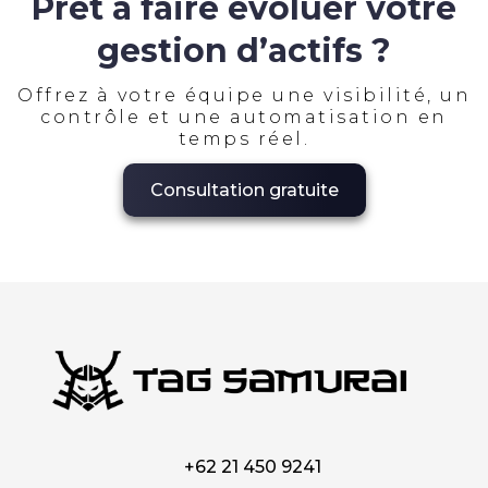
Prêt à faire évoluer votre
gestion d’actifs ?
Offrez à votre équipe une visibilité, un
contrôle et une automatisation en
temps réel.
Consultation gratuite
EN-NZ
EN-AU
ES-CL
ES-PE
ES-CO
ES-AR
+62 21 450 9241
ES-MX