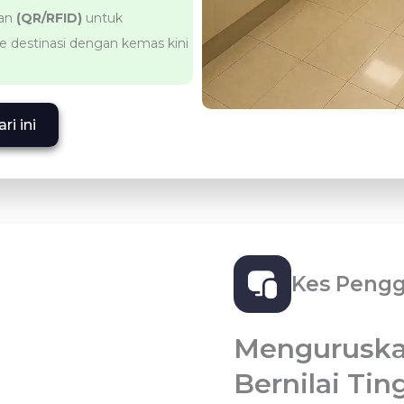
kan
(QR/RFID)
untuk
ke destinasi dengan kemas kini
i ini
Kes Peng
Menguruskan
Bernilai Tin