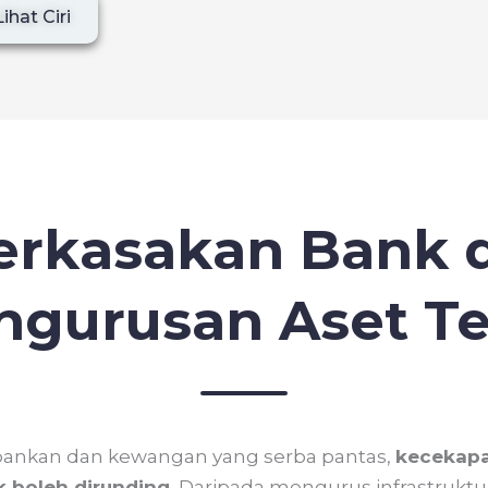
Lihat Ciri
rkasakan Bank 
ngurusan Aset Te
bankan dan kewangan yang serba pantas,
kecekapa
 boleh dirunding.
Daripada mengurus infrastruktur