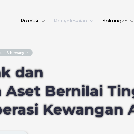
Produk
Penyelesaian
Sokongan
nkan & Kewangan
ak dan
set Bernilai Tin
perasi Kewangan 