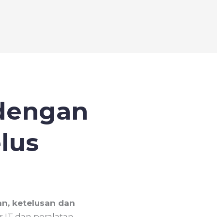
dengan
lus
n, ketelusan dan
 IT dan peralatan