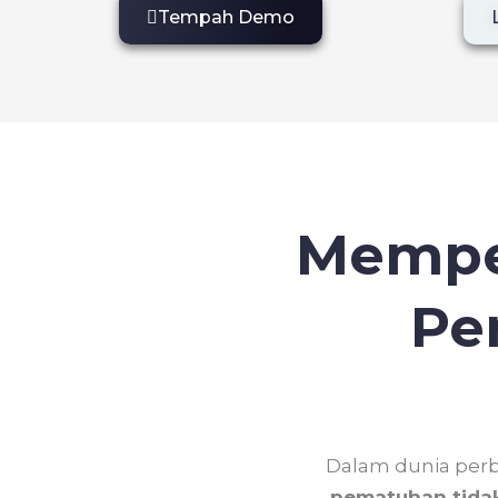
Tempah Demo
Mempe
Pe
Dalam dunia per
pematuhan tidak