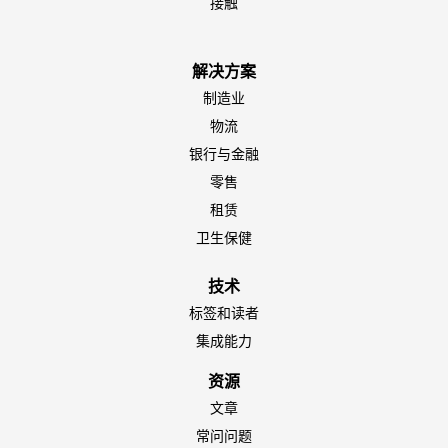
EN-NZ
接触
EN-AU
ES-CL
解决方案
制造业
ES-PE
物流
ES-CO
银行与金融
ES-AR
零售
ES-MX
租赁
PT-BR
卫生保健
EN-SG
技术
HI-IN
标签和读者
ID-ID
集成能力
MS-MY
资源
VI-VN
文章
TH-TH
常问问题