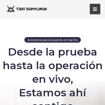
Ir
Men
al
princ
contenido
Asistencia para la puesta en marcha
Desde la prueba
hasta la operación
en vivo,
Estamos ahí