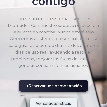
contigo
Lanzar un nuevo sistema puede ser
abrumador. Con nuestro soporte práctico para
la puesta en marcha, nunca estará solo.
Ofrecemos asistencia presencial o remota
para guiar a su equipo durante los primeros
días de uso real, ayudando a resolver
problemas, mejorar los flujos de trabajo y
generar confianza en los usuarios.
Reservar una demostración
Ver características