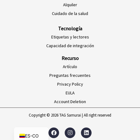
PT-BR
Alquiler
EN-SG
Cuidado de la salud
HI-IN
Tecnología
ID-ID
Etiquetas y lectores
MS-MY
Capacidad de integración
ZH-CN
Recurso
VI-VN
Artículo
TH-TH
Preguntas frecuentes
Privacy Policy
AR-MA
EULA
AF-ZA
Account Deletion
EN-ZA
FR
Copyright © 2026 TAG Samurai | All right reserved
EN
F
I
L
a
n
i
ES-CO