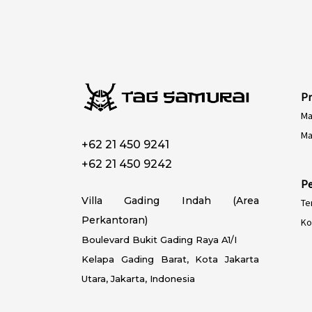
ES-CO
ES-AR
ES-MX
PT-BR
EN-SG
P
Ma
HI-IN
Ma
MS-MY
+62 21 450 9241
ZH-CN
+62 21 450 9242
P
VI-VN
Villa Gading Indah (Area
Te
TH-TH
Perkantoran)
Ko
AR-MA
Boulevard Bukit Gading Raya A1/I
AF-ZA
Kelapa Gading Barat, Kota Jakarta
EN-ZA
Utara, Jakarta, Indonesia
FR