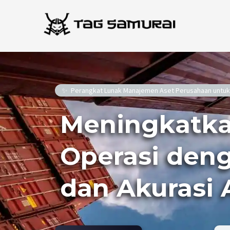
Lewati
ke
konten
Perangkat Lunak Manajemen Aset Perusahaan untuk 
Meningkatka
Operasi deng
dan Akurasi 