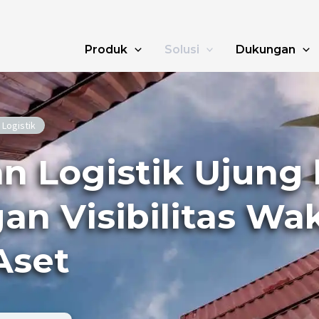
Produk
Solusi
Dukungan
Logistik
n Logistik Ujung 
an Visibilitas Wa
Aset