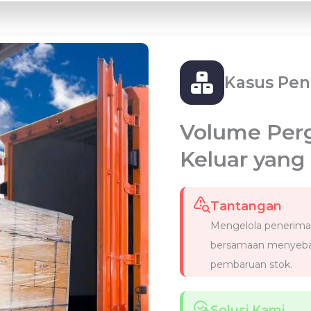
Kasus Pe
Volume Per
Keluar yang
Tantangan
Mengelola penerima
bersamaan menyeba
pembaruan stok.
Solusi Kami