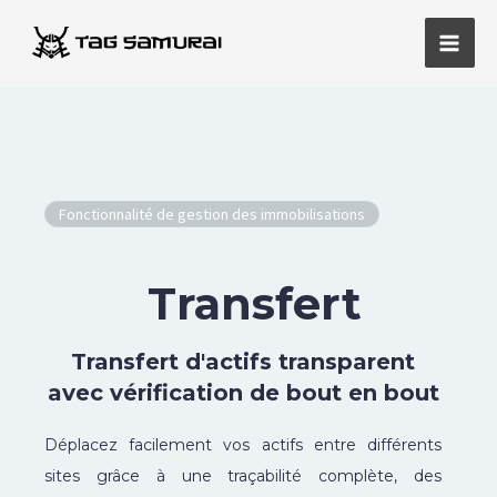
Aller
Men
au
princ
contenu
Fonctionnalité de gestion des immobilisations
Transfert
Transfert d'actifs transparent
avec vérification de bout en bout
Déplacez facilement vos actifs entre différents
sites grâce à une traçabilité complète, des