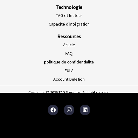
Technologie
TAG et lecteur
Capacité d'intégration
Ressources
Article
FAQ
politique de confidentialité
EULA
Account Deletion
Copyright © 2026 TAG Samurai | All right reserved
F
I
L
a
n
i
c
s
n
e
t
k
b
a
e
o
g
d