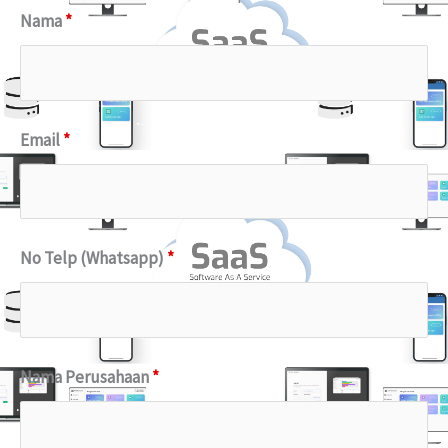
Nama
*
Email
*
No Telp (Whatsapp)
*
Nama Perusahaan
*