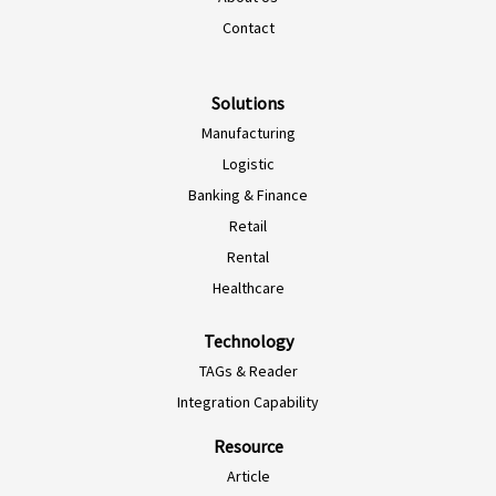
EN-NZ
Contact
EN-AU
ES-CL
Solutions
Manufacturing
ES-PE
Logistic
ES-CO
Banking & Finance
ES-AR
Retail
ES-MX
Rental
PT-BR
Healthcare
EN-SG
Technology
HI-IN
TAGs & Reader
ID-ID
Integration Capability
MS-MY
Resource
ZH-CN
Article