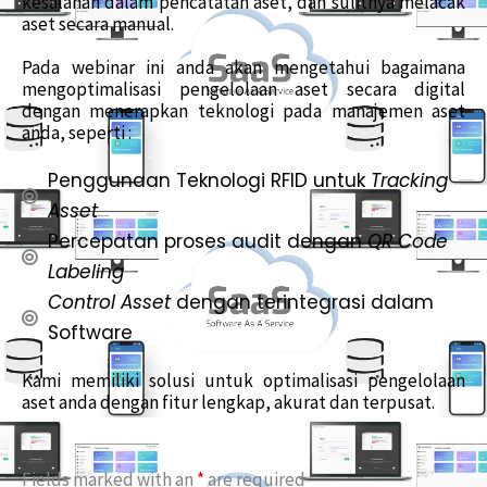
kesalahan dalam pencatatan aset, dan sulitnya melacak
aset secara manual.
Pada webinar ini anda akan mengetahui bagaimana
mengoptimalisasi pengelolaan aset secara digital
dengan menerapkan teknologi pada manajemen aset
anda, seperti :
Penggunaan Teknologi RFID untuk
Tracking
Asset
Percepatan proses audit dengan
QR Code
Labeling
Control Asset
dengan terintegrasi dalam
Software
Kami memiliki solusi untuk optimalisasi pengelolaan
aset anda dengan fitur lengkap, akurat dan terpusat.
Fields marked with an
*
are required