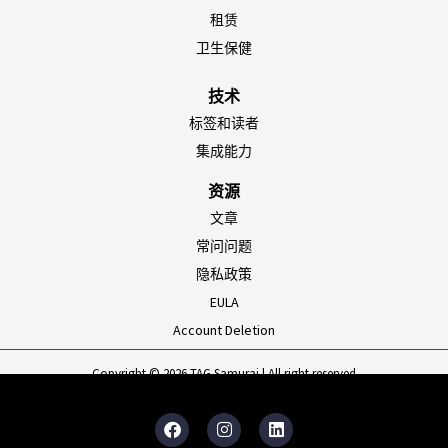
租赁
卫生保健
技术
标签和读者
集成能力
资源
文章
常问问题
隐私政策
EULA
Account Deletion
Copyright © 2026 TAG Samurai | All right reserved
F
I
领
a
n
英