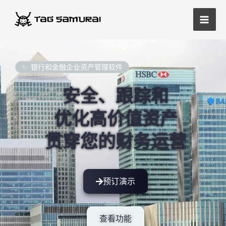
跳
主
至
菜
内
容
单
银行和金融企业资产管理软件
安全、跟踪和
优化高价值资产
贯穿您的财务运营
预订演示
查看功能