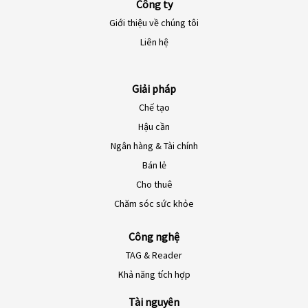
Công ty
Giới thiệu về chúng tôi
EN-NZ
Liên hệ
EN-AU
ES-CL
Giải pháp
Chế tạo
ES-PE
Hậu cần
ES-CO
Ngân hàng & Tài chính
ES-AR
Bán lẻ
ES-MX
Cho thuê
PT-BR
Chăm sóc sức khỏe
EN-SG
Công nghệ
HI-IN
TAG & Reader
ID-ID
Khả năng tích hợp
MS-MY
Tài nguyên