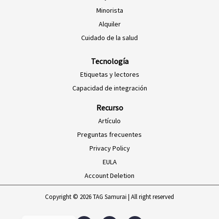
ES-MX
Minorista
PT-BR
Alquiler
EN-SG
Cuidado de la salud
HI-IN
Tecnología
ID-ID
Etiquetas y lectores
MS-MY
Capacidad de integración
ZH-CN
Recurso
VI-VN
Artículo
TH-TH
Preguntas frecuentes
Privacy Policy
AR-MA
EULA
AF-ZA
Account Deletion
EN-ZA
FR
Copyright © 2026 TAG Samurai | All right reserved
EN