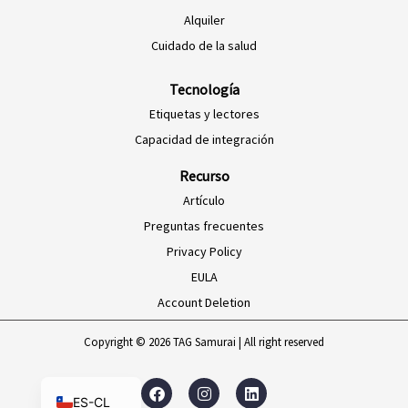
PT-BR
Alquiler
EN-SG
Cuidado de la salud
HI-IN
Tecnología
ID-ID
Etiquetas y lectores
MS-MY
Capacidad de integración
ZH-CN
Recurso
VI-VN
Artículo
TH-TH
Preguntas frecuentes
Privacy Policy
AR-MA
EULA
AF-ZA
Account Deletion
EN-ZA
FR
Copyright © 2026 TAG Samurai | All right reserved
EN
F
I
L
a
n
i
ES-CL