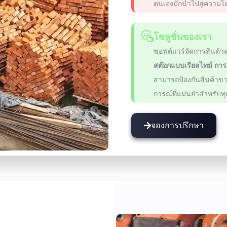
ตนเองมักนำไปสู่ความไม
โซลูชั่นของเรา
ซอฟต์แวร์จัดการสินค้
สต๊อกแบบเรียลไทม์ กา
สามารถป้องกันสินค้าขา
การณ์ที่แม่นยำสำหรับท
จองการปรึกษา