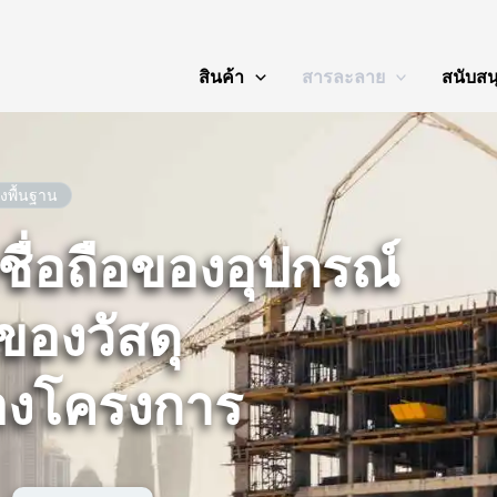
สินค้า
สารละลาย
สนับสน
งพื้นฐาน
ชื่อถือของอุปกรณ์
องวัสดุ
องโครงการ