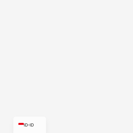
PT-BR
EN-SG
HI-IN
MS-MY
ZH-CN
VI-VN
TH-TH
AR-MA
AF-ZA
EN-ZA
FR
EN
ID-ID