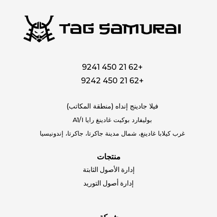
+62 21 450 9241
+62 21 450 9242
فيلا جادينج إنداه (منطقة المكاتب)
بوليفارد بوكيت غادينغ رايا A1/I
غرب كيلابا غادينغ، شمال مدينة جاكرتا، جاكرتا، إندونيسيا
منتجات
إدارة الأصول الثابتة
إدارة أصول التوريد